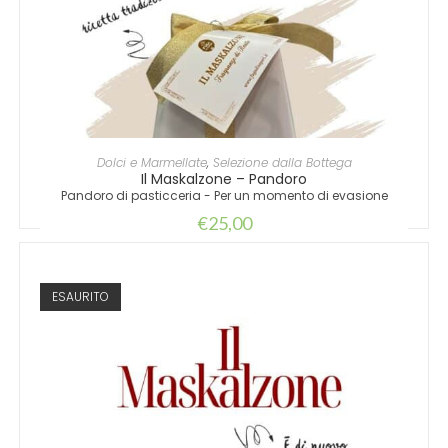
LEGGI TUTTO
Dolci e Marmellate
,
Selezione dalla Bottega
Il Maskalzone – Pandoro
Pandoro di pasticceria - Per un momento di evasione
€
25,00
ESAURITO