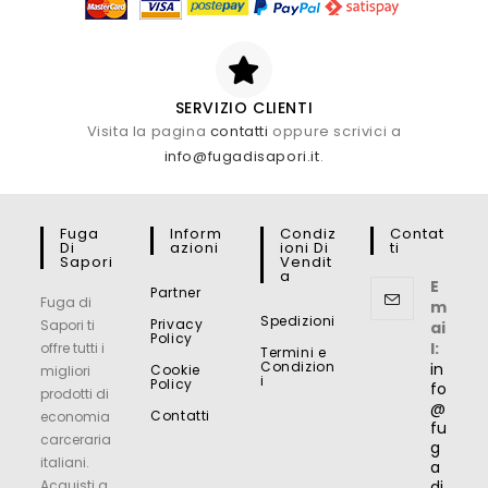
SERVIZIO CLIENTI
Visita la pagina
contatti
oppure scrivici a
info@fugadisapori.it
.
Fuga
Inform
Condiz
Contat
Di
Azioni
Ioni Di
Ti
Sapori
Vendit
A
E
Partner
Fuga di
m
Spedizioni
Privacy
Sapori ti
ai
Policy
l:
offre tutti i
Termini e
Condizion
in
Cookie
migliori
i
Policy
fo
prodotti di
@
Contatti
economia
fu
carceraria
g
italiani.
a
Acquisti a
di