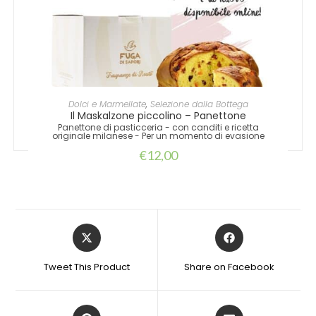
LEGGI TUTTO
Dolci e Marmellate
,
Selezione dalla Bottega
Il Maskalzone piccolino – Panettone
Panettone di pasticceria - con canditi e ricetta
originale milanese - Per un momento di evasione
€
12,00
Tweet This Product
Share on Facebook