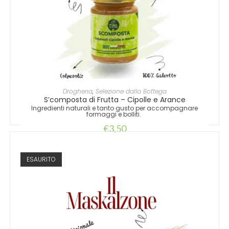
AGGIUNGI AL CARRELLO
Drogheria
,
Selezione dalla Bottega
S’composta di Frutta – Cipolle e Arance
Ingredienti naturali e tanto gusto per accompagnare
formaggi e bolliti.
€
3,50
ESAURITO