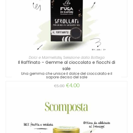
AGGIUNGI AL CARRELLO
Dolci e Marmellate
,
Selezione dalla Bottega
Il Raffinato – Gemme al cioccolato e fiocchi di
sale
Una gemma che unisce il dolce del cioccolato e il
sapore deciso del sale
€
4,00
€
5,00