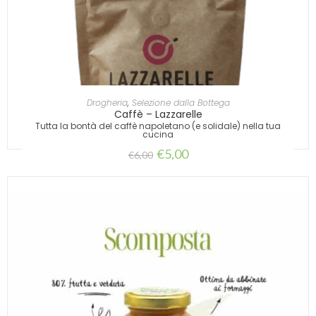
AGGIUNGI AL CARRELLO
Drogheria
,
Selezione dalla Bottega
Caffè – Lazzarelle
Tutta la bontà del caffè napoletano (e solidale) nella tua
cucina
€
5,00
€
6,00