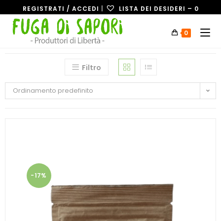
REGISTRATI / ACCEDI
|
LISTA DEI DESIDERI –
0
0
Filtro
Ordinamento predefinito
-17%