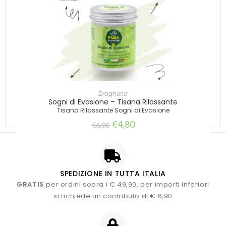
AGGIUNGI AL CARRELLO
Drogheria
Sogni di Evasione – Tisana Rilassante
Tisana Rilassante Sogni di Evasione
€
4,80
€
6,00
SPEDIZIONE IN TUTTA ITALIA
GRATIS
per ordini sopra i € 49,90, per importi inferiori
si richiede un contributo di € 6,90