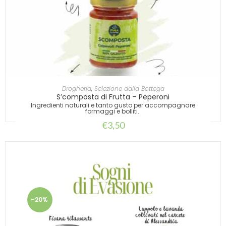
AGGIUNGI AL CARRELLO
Drogheria
,
Selezione dalla Bottega
S’composta di Frutta – Peperoni
Ingredienti naturali e tanto gusto per accompagnare
formaggi e bolliti.
€
3,50
-20%