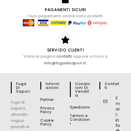
PAGAMENTI SICURI
I tuoi pagamenti online sono protetti.
SERVIZIO CLIENTI
Visita la pagina
contatti
oppure scrivici a
info@fugadisapori.it
.
Fuga
Inform
Condiz
Contat
Di
Azioni
Ioni Di
Ti
Sapori
Vendit
A
E
Partner
Fuga di
m
Spedizioni
Privacy
Sapori ti
ai
Policy
l:
offre tutti i
Termini e
Condizion
in
Cookie
migliori
i
Policy
fo
prodotti di
@