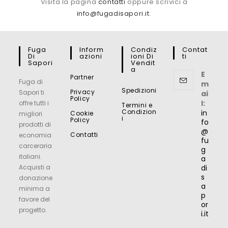
Visita la pagina
contatti
oppure scrivici a
info@fugadisapori.it
.
Fuga
Inform
Condiz
Contat
Di
Azioni
Ioni Di
Ti
Sapori
Vendit
A
E
Partner
Fuga di
m
Spedizioni
Privacy
Sapori ti
ai
Policy
l:
offre tutti i
Termini e
Condizion
in
Cookie
migliori
i
Policy
fo
prodotti di
@
Contatti
economia
fu
carceraria
g
italiani.
a
Acquisti a
di
s
donazione
a
minima a
p
favore del
or
progetto.
i.it