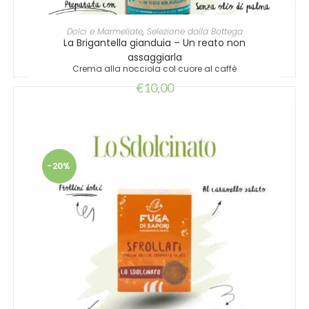
AGGIUNGI AL CARRELLO
Dolci e Marmellate
,
Selezione dalla Bottega
La Brigantella gianduia – Un reato non
assaggiarla
Crema alla nocciola col cuore al caffè
€
10,00
-20%