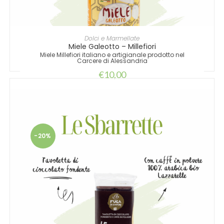
LEGGI TUTTO
Dolci e Marmellate
Miele Galeotto – Millefiori
Miele Millefiori italiano e artigianale prodotto nel
Carcere di Alessandria
€
10,00
-20%