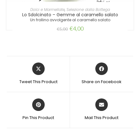
AGGIUNGI AL CARRELLO
Dolci e Marmellate
,
Selezione dalla Bottega
Lo Sdolcinato – Gemme al caramello salato
Un frollino avvolgente al caramello salato
€
4,00
€
5,00
Tweet This Product
Share on Facebook
Pin This Product
Mail This Product