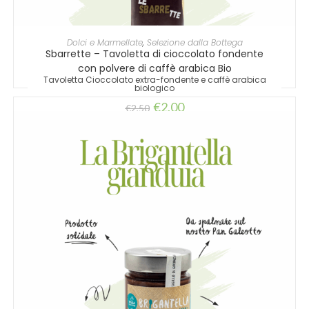
AGGIUNGI AL CARRELLO
Dolci e Marmellate
,
Selezione dalla Bottega
Sbarrette – Tavoletta di cioccolato fondente
con polvere di caffè arabica Bio
Tavoletta Cioccolato extra-fondente e caffè arabica
biologico
€
2,00
€
2,50