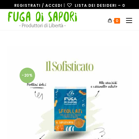
REGISTRATI / ACCEDI
|
LISTA DEI DESIDERI –
0
0
-20%