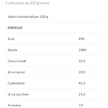
Confezione da 200 grammi
Valori nutrizionali per 100 g
ENERGIA
Kcal
498
Kjoule
2084
Grassi totali
32,0
di cui saturi
20,0
Carboidrati
45,0
di cui zuccheri
21,0
Proteine
7,9