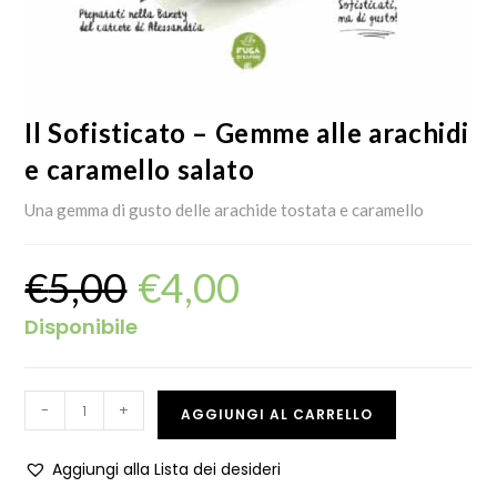
Il Sofisticato – Gemme alle arachidi
e caramello salato
Una gemma di gusto delle arachide tostata e caramello
€
5,00
€
4,00
Disponibile
-
+
AGGIUNGI AL CARRELLO
Aggiungi alla Lista dei desideri