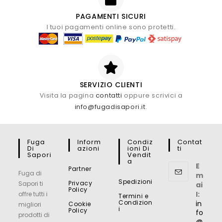
PAGAMENTI SICURI
I tuoi pagamenti online sono protetti.
SERVIZIO CLIENTI
Visita la pagina
contatti
oppure scrivici a
info@fugadisapori.it
.
Fuga
Inform
Condiz
Contat
Di
Azioni
Ioni Di
Ti
Sapori
Vendit
A
E
Partner
Fuga di
m
Spedizioni
Privacy
Sapori ti
ai
Policy
l:
offre tutti i
Termini e
Condizion
in
Cookie
migliori
i
Policy
fo
prodotti di
@