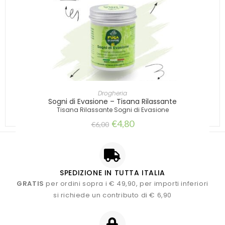
AGGIUNGI AL CARRELLO
Drogheria
Sogni di Evasione – Tisana Rilassante
Tisana Rilassante Sogni di Evasione
€
4,80
€
6,00
SPEDIZIONE IN TUTTA ITALIA
GRATIS
per ordini sopra i € 49,90, per importi inferiori
si richiede un contributo di € 6,90