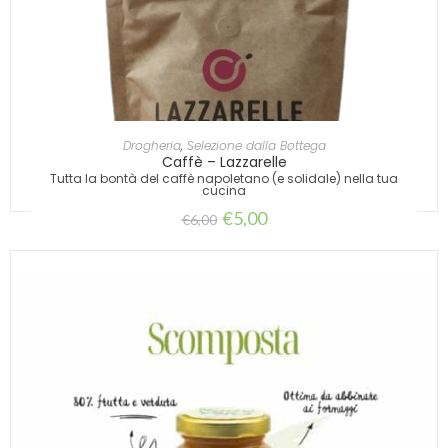
AGGIUNGI AL CARRELLO
Drogheria
,
Selezione dalla Bottega
Caffè – Lazzarelle
Tutta la bontà del caffè napoletano (e solidale) nella tua
cucina
€
5,00
€
6,00