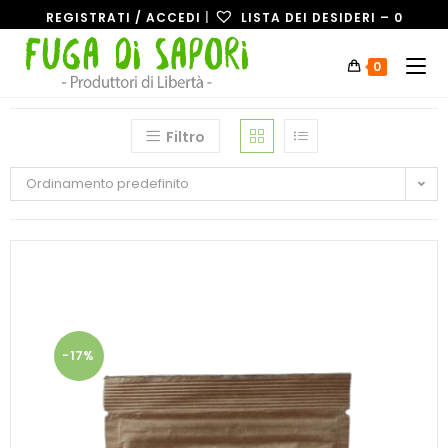
REGISTRATI / ACCEDI
|
LISTA DEI DESIDERI –
0
0
Filtro
Ordinamento predefinito
-17%