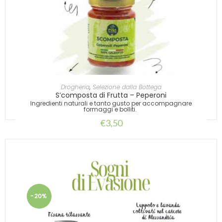
AGGIUNGI AL CARRELLO
Drogheria
,
Selezione dalla Bottega
S’composta di Frutta – Peperoni
Ingredienti naturali e tanto gusto per accompagnare
formaggi e bolliti.
€
3,50
-20%