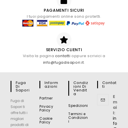
PAGAMENTI SICURI
I tuoi pagamenti online sono protetti.
SERVIZIO CLIENTI
Visita la pagina
contatti
oppure scrivici a
info@fugadisapori.it
.
Fuga
Inform
Condiz
Contat
Di
Azioni
Ioni Di
Ti
Sapori
Vendit
A
E
Partner
Fuga di
m
Spedizioni
Privacy
Sapori ti
ai
Policy
l:
offre tutti i
Termini e
Condizion
in
Cookie
migliori
i
Policy
fo
prodotti di