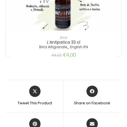
AGGIUNGI AL CARRELLO
Birre
L’Antipatica 33 cl
Birra Artigianale_ English IPA
€
4,00
€
4,50
Tweet This Product
Share on Facebook