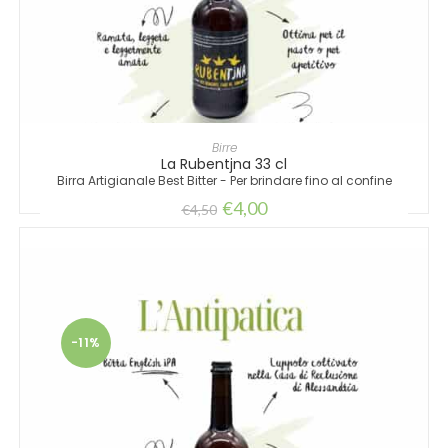
AGGIUNGI AL CARRELLO
Birre
La Rubentjna 33 cl
Birra Artigianale Best Bitter - Per brindare fino al confine
€
4,00
€
4,50
-11%