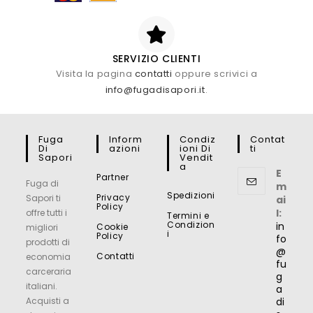
SERVIZIO CLIENTI
Visita la pagina
contatti
oppure scrivici a
info@fugadisapori.it
.
Fuga
Inform
Condiz
Contat
Di
Azioni
Ioni Di
Ti
Sapori
Vendit
A
E
Partner
Fuga di
m
Spedizioni
Privacy
Sapori ti
ai
Policy
l:
offre tutti i
Termini e
Condizion
in
Cookie
migliori
i
Policy
fo
prodotti di
@
Contatti
economia
fu
carceraria
g
italiani.
a
Acquisti a
di