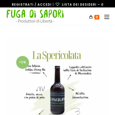
REGISTRATI / ACCEDI
|
LISTA DEI DESIDERI –
0
0
-11%