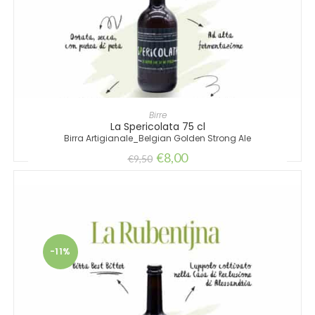
LEGGI TUTTO
Birre
La Spericolata 75 cl
Birra Artigianale_Belgian Golden Strong Ale
€
8,00
€
9,50
-11%