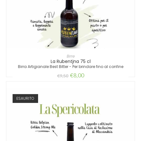
AGGIUNGI AL CARRELLO
Birre
La Rubentjna 75 cl
Birra Artigianale Best Bitter - Per brindare fino al confine
€
8,00
€
9,50
ESAURITO